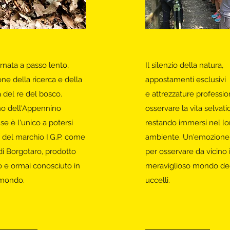
rnata a passo lento,
Il silenzio della natura,
ne della ricerca e della
appostamenti esclusivi
a del re del bosco.
e attrezzature professio
ino dell'Appennino
osservare la vita selvati
e è l'unico a potersi
restando immersi nel lo
e del marchio I.G.P. come
ambiente. Un'emozione
i Borgotaro, prodotto
per osservare da vicino i
o e ormai conosciuto in
meraviglioso mondo deg
l mondo.
uccelli.