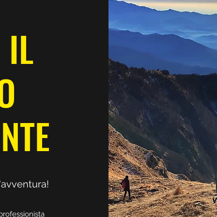
 IL
O
NTE
'avventura!
professionista