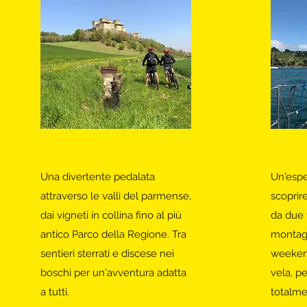
Una divertente pedalata
Un'espe
attraverso le valli del parmense,
scoprir
dai vigneti in collina fino al più
da due v
antico Parco della Regione. Tra
montagn
sentieri sterrati e discese nei
weekend
boschi per un'avventura adatta
vela, p
a tutti.
totalme