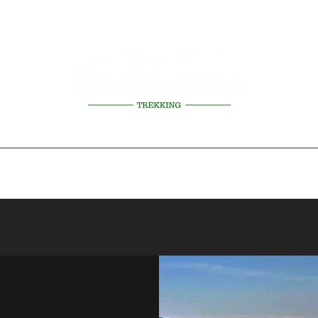
erienze
Prossimi eventi
Scuole
Regolamento attività
La Gui