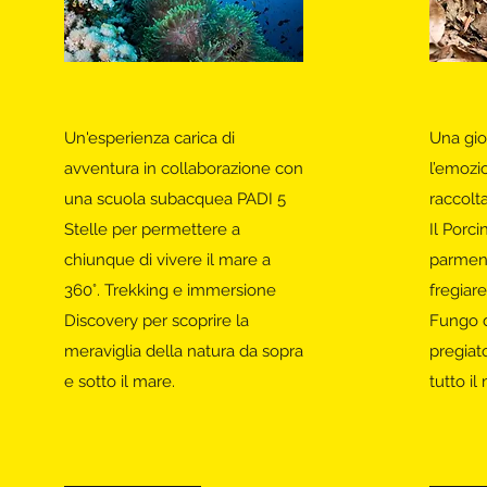
Un'esperienza carica di
Una gio
avventura in
collaborazione con
l’emozio
una scuola subacquea PADI 5
raccolt
Stelle per permettere a
Il Porc
chiunque di vivere il mare a
parmens
360°
. Trekking e immersione
fregiar
Discovery per scoprire la
Fungo d
meraviglia della natura da sopra
pregiat
e sotto il mare.
tutto i