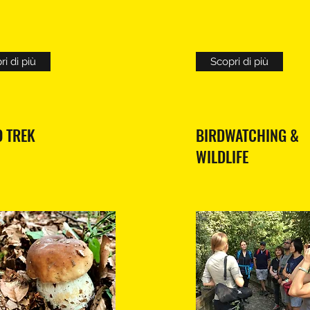
i di più
Scopri di più
 TREK
BIRDWATCHING &
WILDLIFE