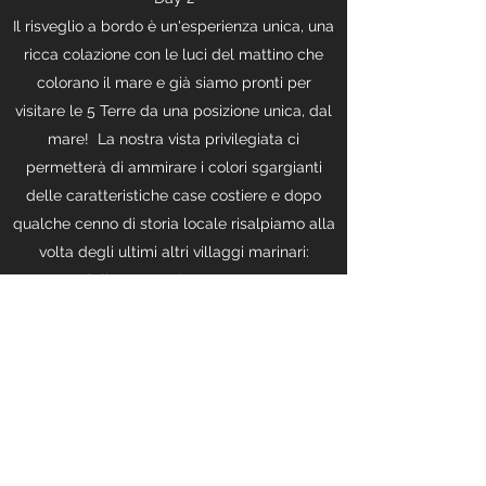
Il risveglio a bordo è un'esperienza unica, una
ricca colazione con le luci del mattino che
colorano il mare e già siamo pronti per
visitare le 5 Terre da una posizione unica, dal
mare! La nostra vista privilegiata ci
permetterà di ammirare i colori sgargianti
delle caratteristiche case costiere e dopo
qualche cenno di storia locale risalpiamo alla
volta degli ultimi altri villaggi marinari:
Corniglia, Manarola e Monterosso.
L'esperienza delle vele spiegate al vento ci
farà raggiungere le calette più esclusive per
un tuffo nelle acque cristalline ed un
piacevole snorkeling. Sbarchiamo nell'ultima
delle Cinque Terre per ritornare in treno al
punto di partenza e salutarci alla prossima
avventura!