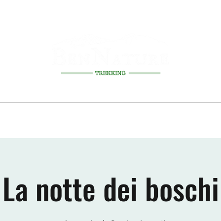
erienze
Prossimi eventi
Scuole
Regolamento attività
La Gui
La notte dei boschi