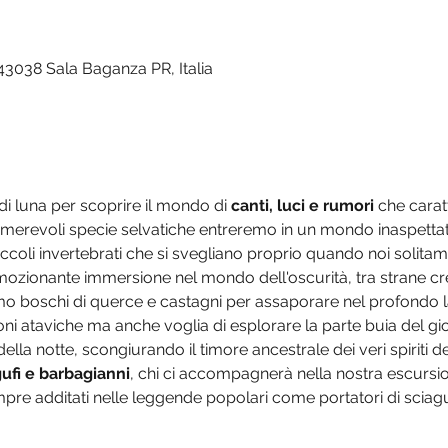
 43038 Sala Baganza PR, Italia
i luna per scoprire il mondo di
 canti, luci e rumori
 che carat
umerevoli specie selvatiche entreremo in un mondo inaspettat
ccoli invertebrati che si svegliano proprio quando noi solita
emozionante immersione nel mondo dell'oscurità, tra strane cr
o boschi di querce e castagni per assaporare nel profondo la
oni ataviche ma anche voglia di esplorare la parte buia del gio
lla notte, scongiurando il timore ancestrale dei veri spiriti de
 gufi e barbagianni
, chi ci accompagnerà nella nostra escursi
empre additati nelle leggende popolari come portatori di sciag