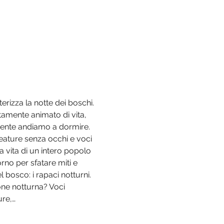
terizza la notte dei boschi. 
amente animato di vita, 
mente andiamo a dormire. 
eature senza occhi e voci 
 vita di un intero popolo 
rno per sfatare miti e 
l bosco: i rapaci notturni.
one notturna? Voci 
ure,…