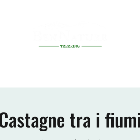
erienze
Prossimi eventi
Scuole
Regolamento attività
La Gui
Castagne tra i fium