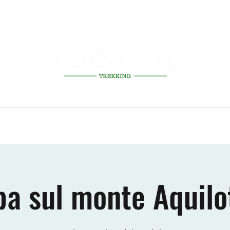
erienze
Prossimi eventi
Scuole
Regolamento attività
La Gui
ba sul monte Aquilo