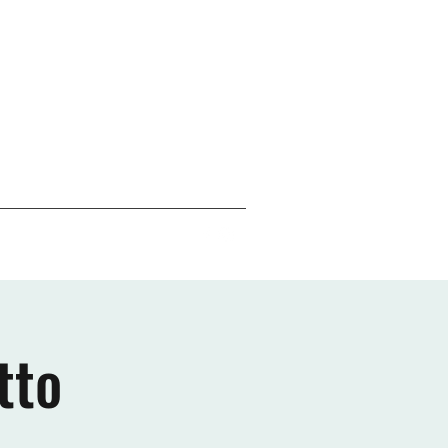
da
Contatti
tto