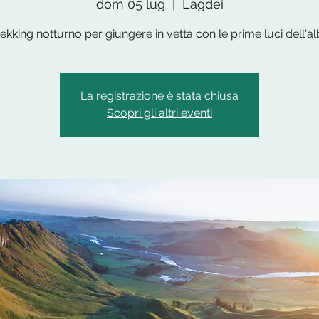
dom 05 lug
  |  
Lagdei
ekking notturno per giungere in vetta con le prime luci dell'a
La registrazione è stata chiusa
Scopri gli altri eventi