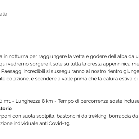
alia
in notturna per raggiungere la vetta e godere dell'alba da un
 qui vedremo sorgere il sole su tutta la cresta appenninica m
. Paesaggi incredibili si susseguiranno al nostro rientro giun
e colazione, e scendere a valle prima che la calura estiva ci 
500 mt. - Lunghezza 8 km - Tempo di percorrenza soste incluse
torio
rponi con suola scolpita, bastoncini da trekking, borraccia da a
tezione individuale anti Covid-19.